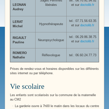
Sages Femmes
tel.: 06.70.91.54.52
LEONAN
libérales
et sur
doctolib.fr
Audrey
tel.:
07.71.56.63.35
LERAT
Hypnothérapeute
et sur
doctolib.fr
Michel
tel.:
06.29.86.38.75
RIGAULT
Neuropsychologue
et sur
doctolib.fr
Pauline
ROMERO
Réflexologue
tel.: 06.60.24.77.73
Nathalie
Prises de rendez-vous et horaires disponibles sur les différents
sites internet ou par téléphone.
Vie scolaire
Les enfants sont scolarisés sur la commune de la maternelle
au CM2
·
La garderie ouvre à 7h00 le matin dans les locaux du centre