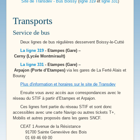
Site de Transdev - Bus Boissy
(
ligne 319
et
ligne 331
)
Transports
Service de bus
Deux lignes de bus régulières desservent Boissy-le-Cutté
La ligne 319
- Etampes (Gare) –
Cerny (Lycée Montmirault)
La ligne 331
- Etampes (Gare) –
Arpajon (Porte d’Etampes)
via les gares de La Ferté Alais et
Bouray
Plus d'information et horaires sur le site de Transdev
Ensuite vous avez accès aux correspondances avec le
réseau du STIF à partir d’Etampes et Arpajon.
Ces lignes font partie du réseau STIF et sont donc
accessibles avec une carte Navigo ou autres tickets T+,
Mobilis et autres proposés dans les gares SNCF.
CEAT 1 Avenue de la Résistance
91700 Sainte Geneviève des Bois
01 69 46 69 00