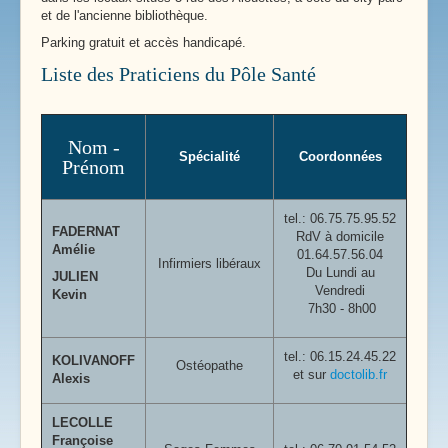
et de l'ancienne bibliothèque.
Parking gratuit et accès handicapé.
Liste des Praticiens du Pôle Santé
Nom -
Spécialité
Coordonnées
Prénom
tel.:
06.75.75.95.52
FADERNAT
RdV à domicile
Amélie
01.64.57.56.04
Infirmiers libéraux
Du Lundi au
JULIEN
Vendredi
Kevin
7h30 - 8h00
tel.: 06.15.24.45.22
KOLIVANOFF
Ostéopathe
et sur
doctolib.fr
Alexis
LECOLLE
Françoise