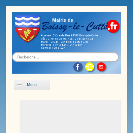
Rechercher
Menu
Accueil
Présentation de notre commune
Vie économique et associative
Les services sur notre commune