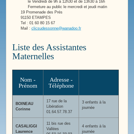
le Vendredi de 9h à 12h30 et de 13h30 à 16h
Fermeture au public le mercredi et jeudi matin
19 Promenade des Prés
91150 ETAMPES
Tel : 01 60 80 15 67
Mail :
clicsudessonne@wanadoo.fr
Liste des Assistantes
Maternelles
Nom -
Adresse -
Prénom
Téléphone
17 rue de la
3 enfants à la
BOINEAU
Libération
journée
Corinne
01.64.57.78.37
11 bis rue des
CASALIGGI
4 enfants à la
Vallées
Laurence
journée