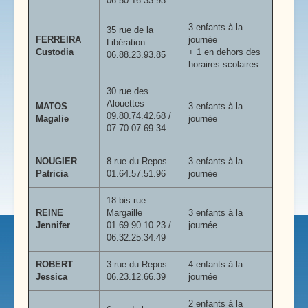
06.50.16.33.93
3 enfants à la
35 rue de la
FERREIRA
journée
Libération
Custodia
+ 1 en dehors des
06.88.23.93.85
horaires scolaires
30 rue des
Alouettes
MATOS
3 enfants à la
09.80.74.42.68 /
Magalie
journée
07.70.07.69.34
NOUGIER
8 rue du Repos
3 enfants à la
Patricia
01.64.57.51.96
journée
18 bis rue
REINE
Margaille
3 enfants à la
Jennifer
01.69.90.10.23 /
journée
06.32.25.34.49
ROBERT
3 rue du Repos
4 enfants à la
Jessica
06.23.12.66.39
journée
2 enfants à la