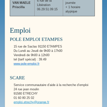
6 rue de la
VAN MAELE
journée
Libération
Priscilla
+ 1 horaire
06.29.51.09.15
atypique
Emploi
POLE EMPLOI ETAMPES
15 rue de Saclas 91150 ETAMPES
Du Lundi au Jeudi de 9h00 à 17h00
Vendredi de 9h00 à 12h00
tel (tarif spécial) : 39.49
www.pole-emploi.fr
SCARE
Service communautaire d’aide à la recherche d’emploi
24 rue jean moulin
91580 ETRECHY
01 60 80 25 02
emploi.etrechy@orange.fr