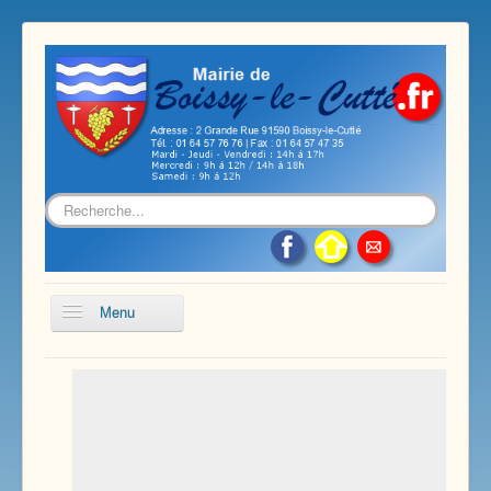
Rechercher
Menu
Accueil
Présentation de notre commune
Vie économique et associative
Les services sur notre commune