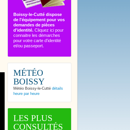
Boissy-le-Cutté dispose
de l'équipement pour vos
demandes de pièces
d'identité.
Cliquez ici pour
connaitre les démarches
pour votre carte d’identité
et/ou passeport.
MÉTÉO
BOISSY
Météo Boissy-le-Cutté
détails
heure par heure
LES PLUS
CONSULTÉS