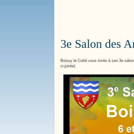
Bienvenue à
Boissy le 
3e Salon des Ar
Boissy le Cutté vous invite à son 3e salon 
ci-jointe).