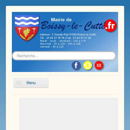
Rechercher
Menu
Accueil
Présentation de notre commune
Vie économique et associative
Les services sur notre commune