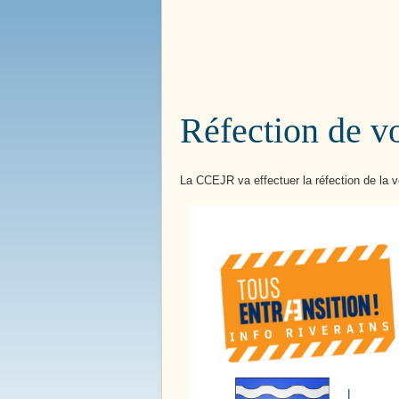
Bienvenue à
Boissy le 
Réfection de vo
La CCEJR va effectuer la réfection de la 