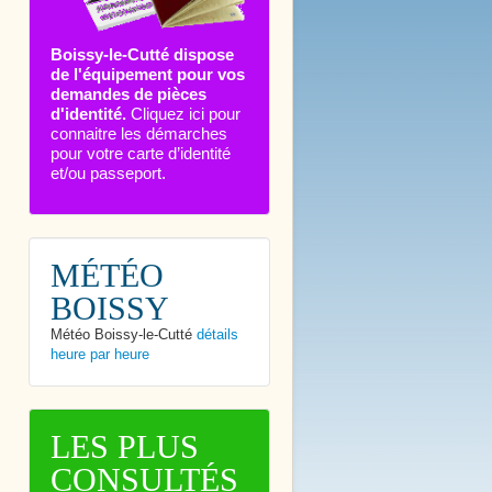
Boissy-le-Cutté dispose
de l'équipement pour vos
demandes de pièces
d'identité.
Cliquez ici pour
connaitre les démarches
pour votre carte d’identité
et/ou passeport.
MÉTÉO
BOISSY
Météo Boissy-le-Cutté
détails
heure par heure
LES PLUS
CONSULTÉS