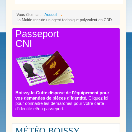
Vous êtes ici :
Accueil
La Mairie recrute un agent technique polyvalent en CDD
Passeport
CNI
Boissy-le-Cutté dispose de l'équipement pour
vos demandes de pièces d'identité.
Cliquez ici
pour connaitre les démarches pour votre carte
d’identité et/ou passeport.
MÉTÉO BOISSY