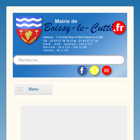
Rechercher
Menu
Accueil
Présentation de notre commune
Vie économique et associative
Les services sur notre commune