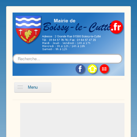
Rechercher
Menu
Accueil
Présentation de notre commune
Vie économique et associative
Les services sur notre commune