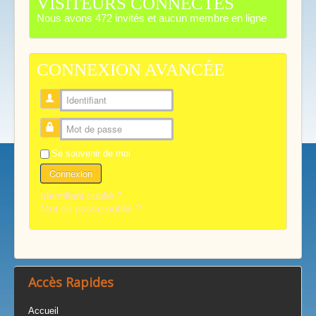
VISITEURS CONNECTÉS
Nous avons 472 invités et aucun membre en ligne
CONNEXION AVANCÉE
Identifiant
Mot de passe
Se souvenir de moi
Connexion
Identifiant oublié ?
Mot de passe oublié ?
Accès Rapides
Accueil