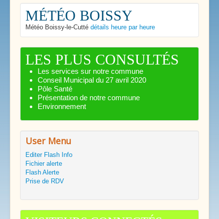
MÉTÉO BOISSY
Météo Boissy-le-Cutté
détails heure par heure
LES PLUS CONSULTÉS
Les services sur notre commune
Conseil Municipal du 27 avril 2020
Pôle Santé
Présentation de notre commune
Environnement
User Menu
Editer Flash Info
Fichier alerte
Flash Alerte
Prise de RDV