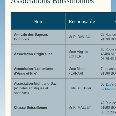
Associations Boissillonnes
Nom
Responsable
Amicale des Sapeurs
25 Rue de
Mr R. DAVIAU
Pompiers
91590 B
10 Route 
Mme Virginie
Association Origin'elles
45480
AU
SOHIER
06.76.43.
Association 'Les enfants
Mme Marie
7 Impasse
d'Anne et Niki'
FERRARI
91590 B
Association Night and Day
06.11.77.
(activités artistiques et
Lylaï et Olivier
nightandd
sportives)
42 Rue de 
Chasse Boissillonne
Mr R. MALLET
91590 B
06 32 20 