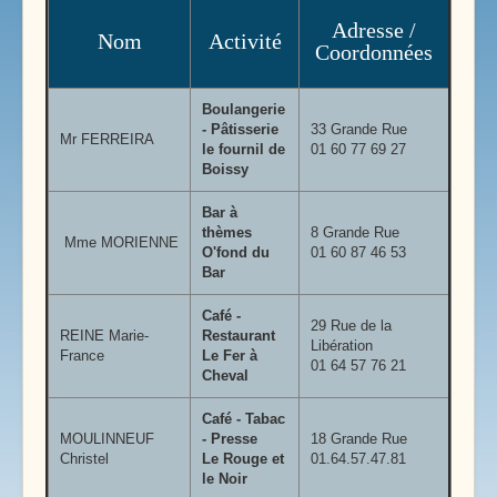
Adresse /
Nom
Activité
Coordonnées
Boulangerie
- Pâtisserie
33 Grande Rue
Mr FERREIRA
le fournil de
01 60 77 69 27
Boissy
Bar à
thèmes
8 Grande Rue
Mme MORIENNE
O'fond du
01 60 87 46 53
Bar
Café -
29 Rue de la
REINE Marie-
Restaurant
Libération
France
Le Fer à
01 64 57 76 21
Cheval
Café - Tabac
MOULINNEUF
- Presse
18 Grande Rue
Christel
Le Rouge et
01.64.57.47.81
le Noir