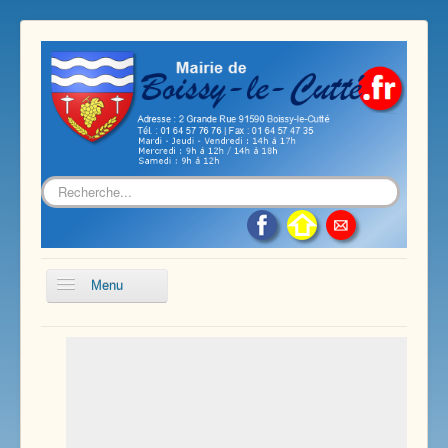
Rechercher
Menu
Accueil
Présentation de notre commune
Vie économique et associative
Les services sur notre commune