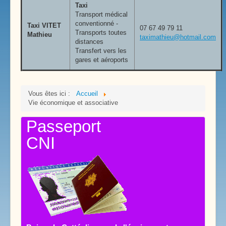
Taxi
Transport médical
conventionné -
Taxi VITET
07 67 49 79 11
Transports toutes
Mathieu
taximathieu@hotmail.com
distances
Transfert vers les
gares et aéroports
Vous êtes ici :
Accueil
Vie économique et associative
Passeport
CNI