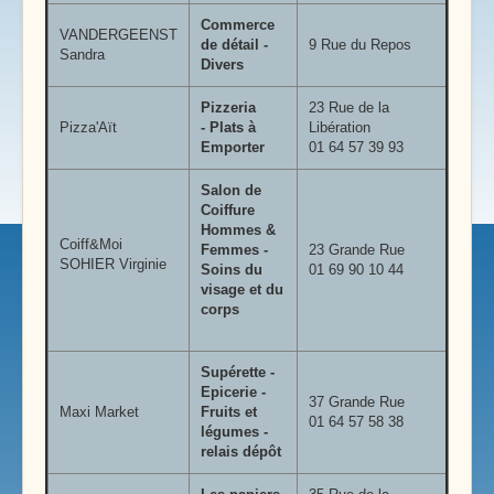
Commerce
VANDERGEENST
de détail -
9 Rue du Repos
Sandra
Divers
Pizzeria
23 Rue de la
Pizza'Aït
- Plats à
Libération
Emporter
01 64 57 39 93
Salon de
Coiffure
Hommes &
Coiff&Moi
Femmes -
23 Grande Rue
SOHIER Virginie
Soins du
01 69 90 10 44
visage et du
corps
Supérette -
Epicerie -
37 Grande Rue
Maxi Market
Fruits et
01 64 57 58 38
légumes -
relais dépôt