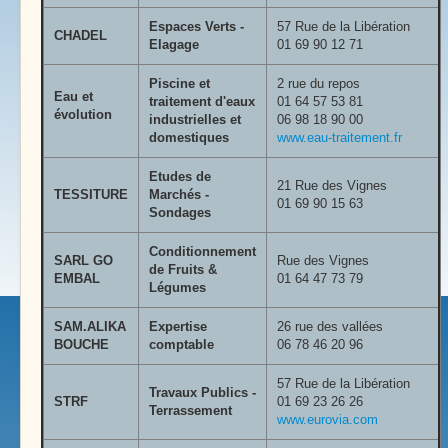
Espaces Verts -
57 Rue de la Libération
CHADEL
Elagage
01 69 90 12 71
Piscine et
2 rue du repos
Eau et
traitement d'eaux
01 64 57 53 81
évolution
industrielles et
06 98 18 90 00
domestiques
www.eau-traitement.fr
Etudes de
21 Rue des Vignes
TESSITURE
Marchés -
01 69 90 15 63
Sondages
Conditionnement
SARL GO
Rue des Vignes
de Fruits &
EMBAL
01 64 47 73 79
Légumes
SAM.ALIKA
Expertise
26 rue des vallées
BOUCHE
comptable
06 78 46 20 96
57 Rue de la Libération
Travaux Publics -
STRF
01 69 23 26 26
Terrassement
www.eurovia.com