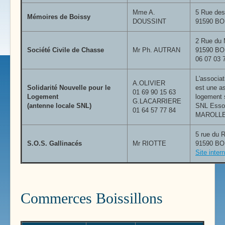
Mme A.
5 Rue de
Mémoires de Boissy
DOUSSINT
91590 B
2 Rue du 
Société Civile de Chasse
Mr Ph. AUTRAN
91590 B
06 07 03 
L'associat
A.OLIVIER
Solidarité Nouvelle pour le
est une a
01 69 90 15 63
Logement
logement 
G.LACARRIERE
(antenne locale SNL)
SNL Esson
01 64 57 77 84
MAROLLE
5 rue du 
S.O.S. Gallinacés
Mr RIOTTE
91590 B
Site inter
Commerces Boissillons