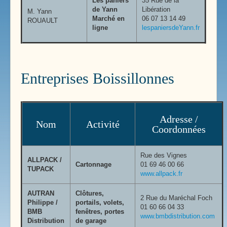
Les paniers
35 Rue de la
de Yann
Libération
M. Yann
Marché en
06 07 13 14 49
ROUAULT
ligne
lespaniersdeYann.fr
Entreprises Boissillonnes
Adresse /
Nom
Activité
Coordonnées
Rue des Vignes
ALLPACK /
Cartonnage
01 69 46 00 66
TUPACK
www.allpack.fr
AUTRAN
Clôtures,
2 Rue du Maréchal Foch
Philippe /
portails, volets,
01 60 66 04 33
BMB
fenêtres, portes
www.bmbdistribution.com
Distribution
de garage