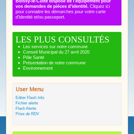
Boissy-le-Cutté dispose de l'équipement pour
vos demandes de pièces d'identité.
Cliquez ici
pour connaitre les démarches pour votre carte
d’identité et/ou passeport.
LES PLUS CONSULTÉS
Les services sur notre commune
Conseil Municipal du 27 avril 2020
Pôle Santé
Présentation de notre commune
Environnement
User Menu
Editer Flash Info
Fichier alerte
Flash Alerte
Prise de RDV