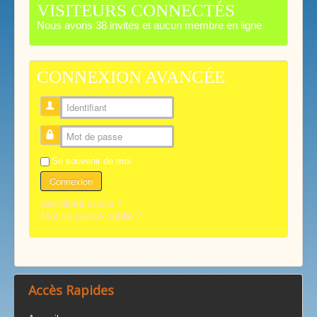
VISITEURS CONNECTÉS
Nous avons 38 invités et aucun membre en ligne
CONNEXION AVANCÉE
Identifiant
Mot de passe
Se souvenir de moi
Connexion
Identifiant oublié ?
Mot de passe oublié ?
Accès Rapides