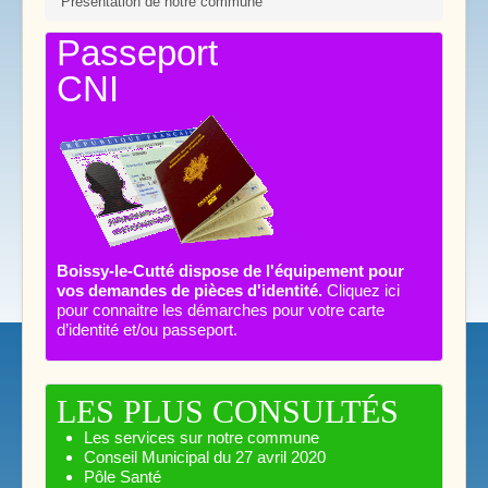
Présentation de notre commune
Passeport
CNI
Boissy-le-Cutté dispose de l'équipement pour
vos demandes de pièces d'identité.
Cliquez ici
pour connaitre les démarches pour votre carte
d’identité et/ou passeport.
LES PLUS CONSULTÉS
Les services sur notre commune
Conseil Municipal du 27 avril 2020
Pôle Santé