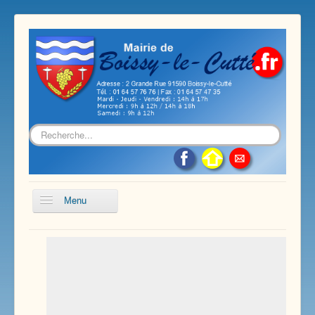
Rechercher
Menu
Accueil
Présentation de notre commune
Vie économique et associative
Les services sur notre commune