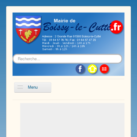
Rechercher
Menu
Accueil
Présentation de notre commune
Vie économique et associative
Les services sur notre commune