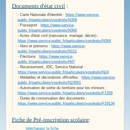
Documents d'état civil
:
Liens Pratiques
- Carte Nationale d'Identité :
https://www.service-
public.fr/particuliers/vosdroits/N358
- Passeport :
https://www.service-
public.fr/particuliers/vosdroits/N360
- Actes d'état civil (naissance, mariage, décès) :
https://www.service-public.fr/particuliers/vosdroits/N359
- Nom et prénoms :
https://www.service-
public.fr/particuliers/vosdroits/N151
- Elections :
https://www.service-
public.fr/particuliers/vosdroits/N47
- Recensement, JDC, Service National :
https://www.service-public.fr/particuliers/vosdroits/N24
- Médailles et décorations officielles :
https://www.service-
public.fr/particuliers/vosdroits/N23501
- Autorisation de sortie du territoire pour les mineurs :
https://www.service-public.fr/particuliers/vosdroits/F1359
- Durée de conservation des documents :
https://www.service-public.fr/particuliers/vosdroits/F19134
Fiche de Pré-inscription scolaire
:
téléchargez la fiche