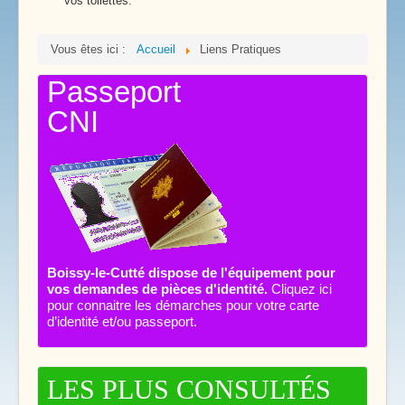
vos toilettes.
Vous êtes ici :
Accueil
Liens Pratiques
Passeport
CNI
Boissy-le-Cutté dispose de l'équipement pour
vos demandes de pièces d'identité.
Cliquez ici
pour connaitre les démarches pour votre carte
d’identité et/ou passeport.
LES PLUS CONSULTÉS