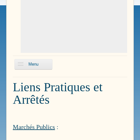
Menu
Echos
Liens Pratiques et
Boissillons
Arrêtés
Conseils
municipaux
Délibérations du
conseil
Marchés Publics
:
Plan Local
d'Urbanisme