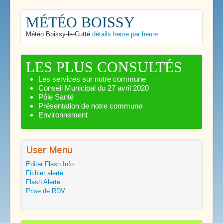
MÉTÉO BOISSY
Météo Boissy-le-Cutté
détails heure par heure
LES PLUS CONSULTÉS
Les services sur notre commune
Conseil Municipal du 27 avril 2020
Pôle Santé
Présentation de notre commune
Environnement
User Menu
Editer Flash Info
Fichier alerte
Flash Alerte
Prise de RDV