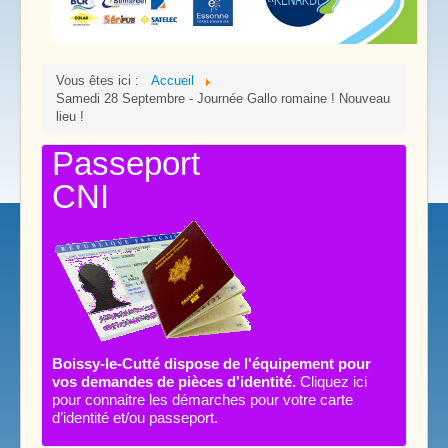
Vous êtes ici :
Accueil
Samedi 28 Septembre - Journée Gallo romaine ! Nouveau
lieu !
Passeport
CNI
Boissy-le-Cutté dispose de l'équipement pour
vos demandes de pièces d'identité.
Cliquez ici
pour connaitre les démarches pour votre carte
d’identité et/ou passeport.