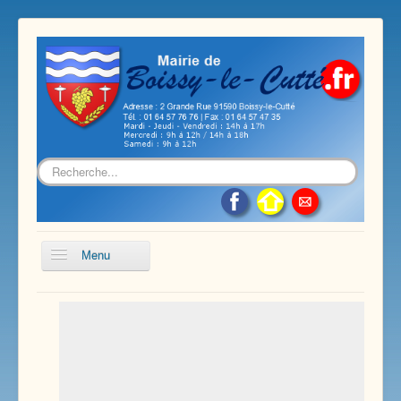
Rechercher
Menu
Accueil
Présentation de notre commune
Vie économique et associative
Les services sur notre commune