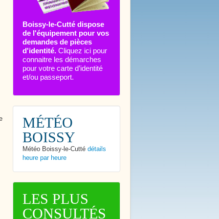
Boissy-le-Cutté dispose
de l'équipement pour vos
demandes de pièces
d'identité.
Cliquez ici pour
connaitre les démarches
pour votre carte d’identité
et/ou passeport.
MÉTÉO
e
BOISSY
Météo Boissy-le-Cutté
détails
heure par heure
LES PLUS
CONSULTÉS