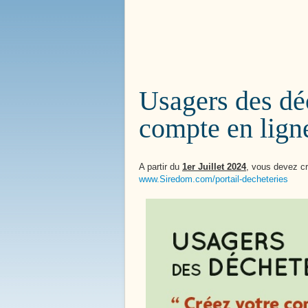
Bienvenue à
Boissy le 
Usagers des déc
compte en lign
A partir du
1er Juillet 2024
, vous devez cr
www.Siredom.com/portail-decheteries