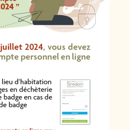
Cutté