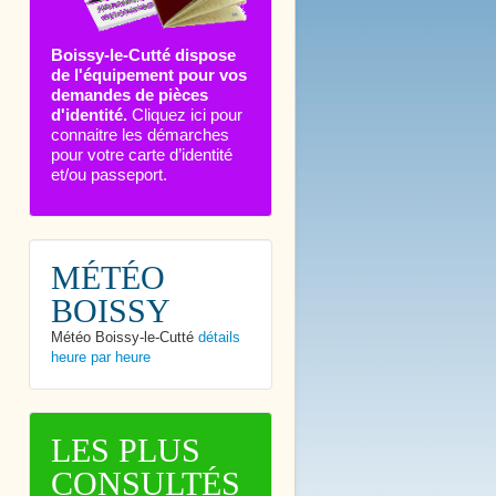
Boissy-le-Cutté dispose
de l'équipement pour vos
demandes de pièces
d'identité.
Cliquez ici pour
connaitre les démarches
pour votre carte d’identité
et/ou passeport.
MÉTÉO
BOISSY
Météo Boissy-le-Cutté
détails
heure par heure
LES PLUS
CONSULTÉS