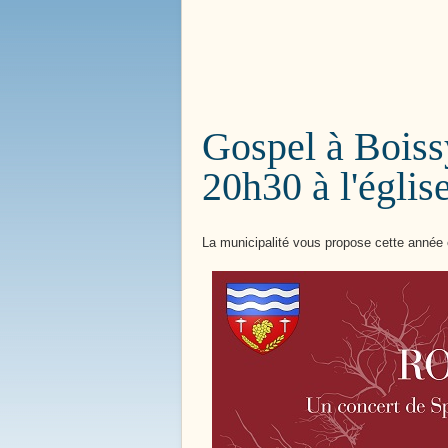
Bienvenue à
Boissy le 
Gospel à Bois
20h30 à l'églis
La municipalité vous propose cette année 