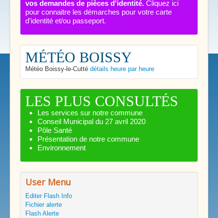
vos demandes de pièces d'identité.
Cliquez ici
pour connaitre les démarches pour votre carte
d’identité et/ou passeport.
MÉTÉO BOISSY
Météo Boissy-le-Cutté
détails heure par heure
LES PLUS CONSULTÉS
Les services sur notre commune
Conseil Municipal du 27 avril 2020
Pôle Santé
Présentation de notre commune
Environnement
User Menu
Editer Flash Info
Fichier alerte
Flash Alerte