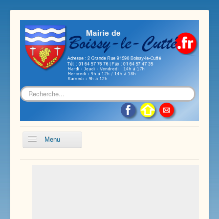
Rechercher
Menu
Accueil
Présentation de notre commune
Vie économique et associative
Les services sur notre commune