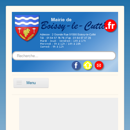
Rechercher
Menu
Accueil
Présentation de notre commune
Vie économique et associative
Les services sur notre commune