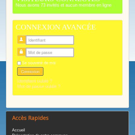
Nous avons 73 invités et aucun membre en ligne
CONNEXION AVANCÉE
Identifiant
Mot de passe
Se souvenir de moi
Connexion
Identifiant oublié ?
Mot de passe oublié ?
Accès Rapides
Accueil