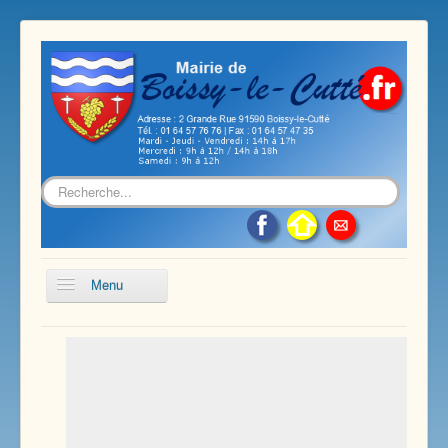
Rechercher
Menu
Accueil
Présentation de notre commune
Vie économique et associative
Les services sur notre commune