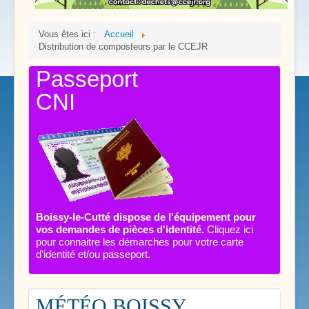
Vous êtes ici :
Accueil
Distribution de composteurs par le CCEJR
Passeport
CNI
Boissy-le-Cutté dispose de l'équipement pour
vos demandes de pièces d'identité.
Cliquez ici
pour connaitre les démarches pour votre carte
d’identité et/ou passeport.
MÉTÉO BOISSY