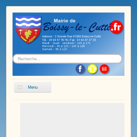
Rechercher
Menu
Accueil
Présentation de notre commune
Vie économique et associative
Les services sur notre commune