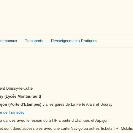
Cutté
Communaux
Transports
Renseignements Pratiques
nt Boissy-le-Cutté
ny (Lycée Montmirault)
ajon (Porte d’Etampes)
via les gares de La Ferté Alais et Bouray
ite de Transdev
ances avec le réseau du STIF à partir d’Etampes et Arpajon.
 sont donc accessibles avec une carte Navigo ou autres tickets T+, Mobilis