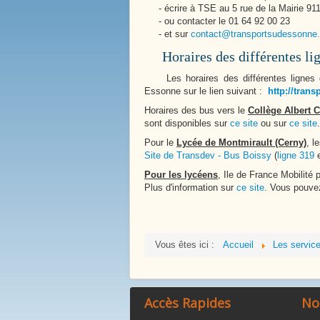
- écrire à TSE au 5 rue de la Mairie 9
- ou contacter le 01 64 92 00 23
- et sur
contact@transportsudessonne.
Horaires des différentes lign
Les horaires des différentes lignes de
Essonne sur le lien suivant :
http://tran
Horaires des bus vers le
Collège Albert
sont disponibles sur
ce site
ou sur
ce site
.
Pour le
Lycée de Montmirault (Cerny)
, l
Site de Transdev - Bus Boissy
(
ligne 319
La Mare Aux Roches
Pour les lycéens
, Ile de France Mobilité 
Plus d'information sur
ce site
. Vous pouvez
Vous êtes ici :
Accueil
Les servic
Accès Rapides
No