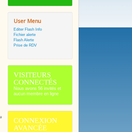
User Menu
Editer Flash Info
Fichier alerte
Flash Alerte
Prise de RDV
VISITEURS
CONNECTÉS
Nous avons 56 invités et
aucun membre en ligne
u
CONNEXION
AVANCÉE