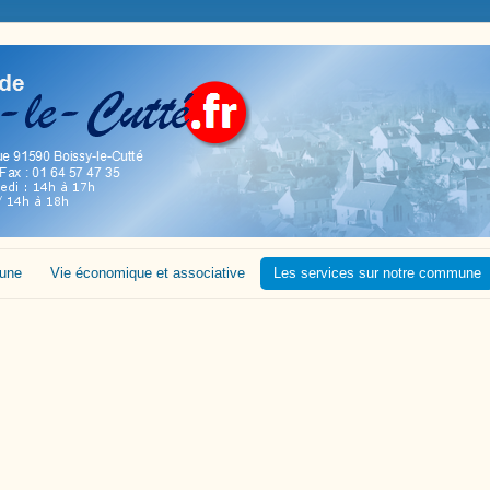
mune
Vie économique et associative
Les services sur notre commune