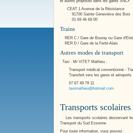
Bienvenue à
et autres proposés dans les gares SNCF
Boissy le 
CEAT 1 Avenue de la Résistance
91700 Sainte Geneviève des Bois
01 69 46 69 00
Trains
RER C / Gare de Bouray ou Gare d'Etr
RER D / Gare de la Ferté-Alais
Autres modes de transport
Taxi : Mr VITET Mathieu :
Transport médical conventionné - Tra
Transfert vers les gares et aéroports
07 67 49 79 11
taximathieu@hotmail.com
Transports scolaires
Notre Histoire
Place de la Victoire
Les transports scolaires desservant les
Transport du Sud Essonne.
Pour toute information, vous pouvez :