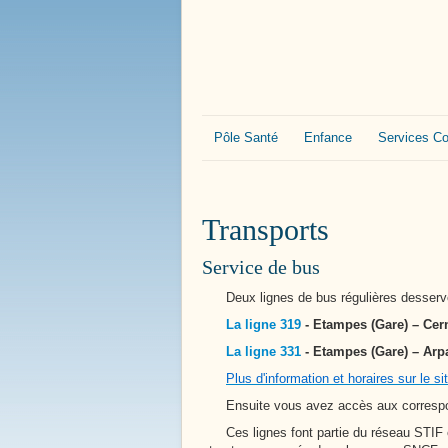
Bienvenue à
Boissy le 
Pôle Santé
Enfance
Services 
Transports
Service de bus
Deux lignes de bus régulières desserve
La ligne 319
- Etampes (Gare) – Cer
La ligne 331
- Etampes (Gare) – Arp
Plus d'information et horaires sur le s
Ensuite vous avez accès aux correspond
Ces lignes font partie du réseau STIF et