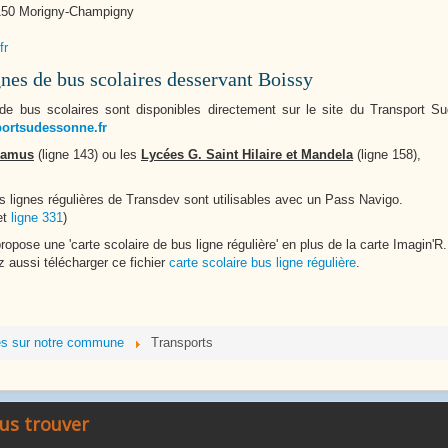
1150 Morigny-Champigny
fr
es de bus scolaires desservant Boissy
 bus scolaires sont disponibles directement sur le site du Transport Su
sportsudessonne.fr
 Camus
(ligne 143) ou les
Lycées G. Saint Hilaire et Mandela
(ligne 158),
es lignes régulières de Transdev sont utilisables avec un Pass Navigo.
et
ligne 331
)
propose une 'carte scolaire de bus ligne régulière' en plus de la carte Imagin'R.
 aussi télécharger ce fichier
carte scolaire bus ligne régulière
.
es sur notre commune
Transports
us trouver