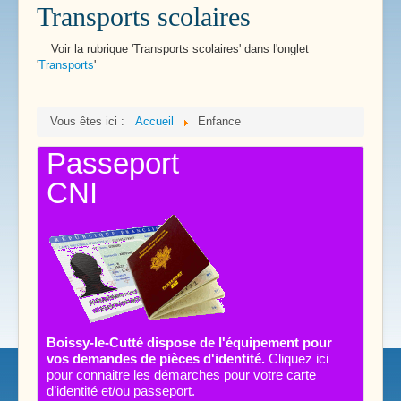
Transports scolaires
Voir la rubrique 'Transports scolaires' dans l'onglet
'
Transports
'
Vous êtes ici :
Accueil
Enfance
Passeport
CNI
Boissy-le-Cutté dispose de l'équipement pour
vos demandes de pièces d'identité.
Cliquez ici
pour connaitre les démarches pour votre carte
d’identité et/ou passeport.