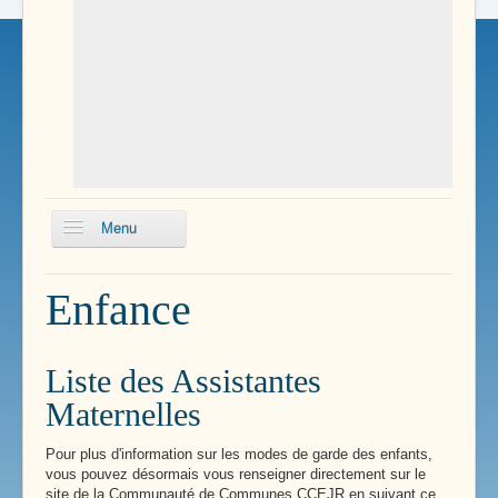
Menu
Pôle Santé
Enfance
Enfance
Services Communaux
Liste des Assistantes
Transports
Maternelles
Renseignements Pratiques
Pour plus d'information sur les modes de garde des enfants,
vous pouvez désormais vous renseigner directement sur le
site de la Communauté de Communes CCEJR en suivant ce