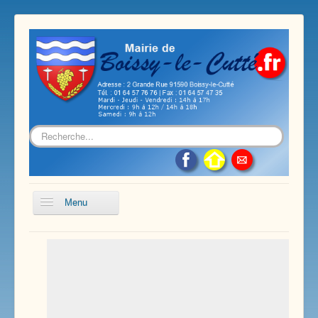
Rechercher
Menu
Accueil
Présentation de notre commune
Vie économique et associative
Les services sur notre commune