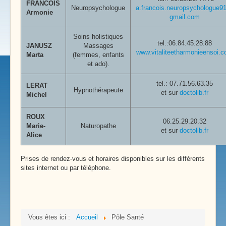
FRANCOIS
Neuropsychologue
a.francois.neuropsychologue
Armonie
gmail.com
Soins holistiques
tel.:06.84.45.28.88
JANUSZ
Massages
www.vitaliteetharmonieensoi.
Marta
(femmes, enfants
et ado).
tel.:
07.71.56.63.35
LERAT
Hypnothérapeute
et sur
doctolib.fr
Michel
ROUX
06.25.29.20.32
Marie-
Naturopathe
et sur
doctolib.fr
Alice
Prises de rendez-vous et horaires disponibles sur les différents
sites internet ou par téléphone.
Vous êtes ici :
Accueil
Pôle Santé