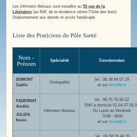
Les infirmiers libéraux sont installés au
55 rue de la
Libération
(au RdC de la résidence sénior l'Orée des bois).
Stationnement aux abords et accès handicapé.
Liste des Praticiens du Pôle Santé
Nom -
Spécialité
Coordonnées
Prénom
DUMONT
tel.: 06.38.04.07.19
Ostéopathe
Gaëlle
et sur
doctolib.fr
tel.:
06.75.75.95.52
FADERNAT
RdV à domicile 01.64.57.56.
Amélie
Infirmiers libéraux
Du Lundi au Vendredi
JULIEN
7h30 - 8h00
Kevin
et sur
doctolib.fr
tel.: 06.58.26.44.76