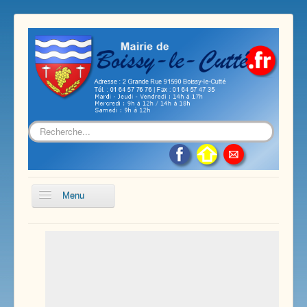
Rechercher
Menu
Accueil
Présentation de notre commune
Vie économique et associative
Les services sur notre commune