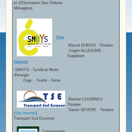
et d’Elimination Des Ordures
Ménagères
(
Site
Marcel DUBOIS : Titulaire
Jurgen ALLEAUME :
Suppléant
internet
)
SMOYS : Syndicat Mixte
d'énergie
Orge - Yvette - Seine
Martine COUDRIEU :
Titulaire
Xavier SEVERE : Titulaire
(
Site internet
)
Transport Sud Essonne
Communauté