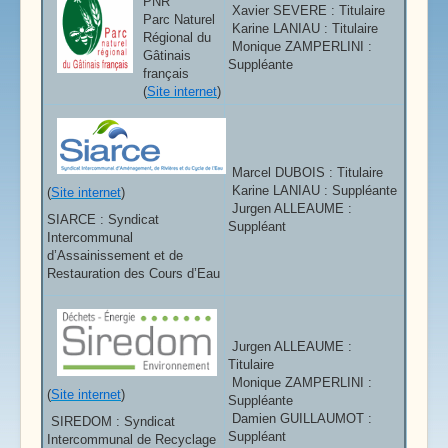
PNR
Xavier SEVERE : Titulaire
Parc Naturel
Karine LANIAU : Titulaire
Régional du
Monique ZAMPERLINI :
Gâtinais
Suppléante
français
(
Site internet
)
Marcel DUBOIS : Titulaire
Karine LANIAU : Suppléante
(
Site internet
)
Jurgen ALLEAUME :
SIARCE : Syndicat
Suppléant
Intercommunal
d’Assainissement et de
Restauration des Cours d’Eau
Jurgen ALLEAUME :
Titulaire
Monique ZAMPERLINI :
(
Site internet
)
Suppléante
Damien GUILLAUMOT :
SIREDOM : Syndicat
Suppléant
Intercommunal de Recyclage