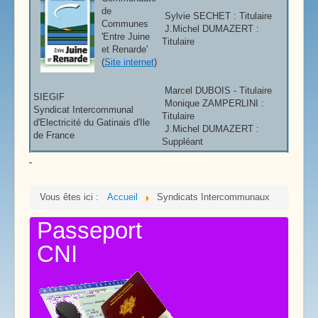
de
Sylvie SECHET : Titulaire
Communes
J.Michel DUMAZERT :
'Entre Juine
Titulaire
et Renarde'
(
Site internet
)
Marcel DUBOIS - Titulaire
SIEGIF
Monique ZAMPERLINI :
Syndicat Intercommunal
Titulaire
d'Electricité du Gatinais d'Ile
J.Michel DUMAZERT :
de France
Suppléant
Vous êtes ici :
Accueil
Syndicats Intercommunaux
Passeport
CNI