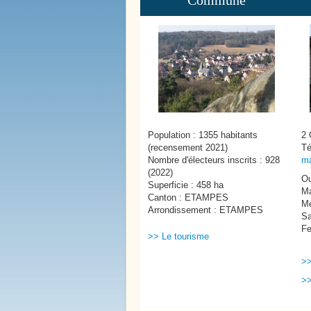
Commune
Population : 1355 habitants
2 
(recensement 2021)
Té
Nombre d'électeurs inscrits : 928
ma
La Mare Aux Roches
(2022)
Ou
Superficie : 458 ha
Ma
Canton : ETAMPES
Me
Arrondissement : ETAMPES
Sa
Fe
>> Le tourisme
>>
>>