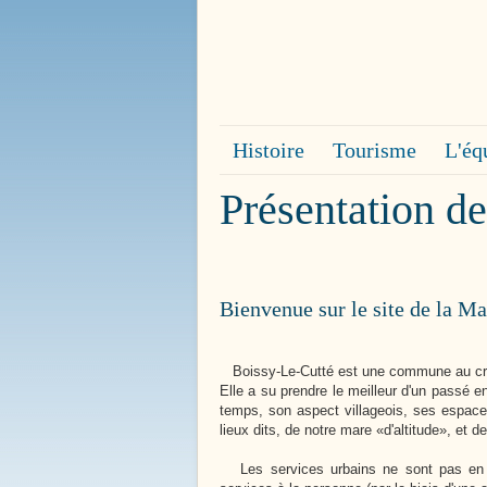
Bienvenue à
Boissy le 
Histoire
Tourisme
L'éq
Présentation d
Bienvenue sur le site de la Ma
Boissy-Le-Cutté est une commune au crois
Elle a su prendre le meilleur d'un passé en
temps, son aspect villageois, ses espaces
lieux dits, de notre mare «d'altitude», et d
Les services urbains ne sont pas en marg