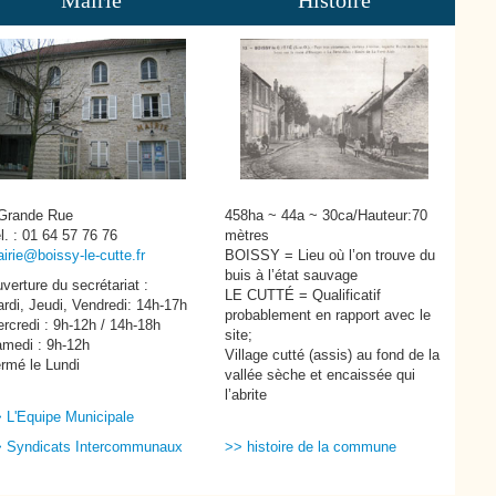
Mairie
Histoire
Grande Rue
458ha ~ 44a ~ 30ca/Hauteur:70
l. : 01 64 57 76 76
mètres
irie@boissy-le-cutte.fr
BOISSY = Lieu où l’on trouve du
buis à l’état sauvage
verture du secrétariat :
LE CUTTÉ = Qualificatif
rdi, Jeudi, Vendredi: 14h-17h
probablement en rapport avec le
rcredi : 9h-12h / 14h-18h
site;
medi : 9h-12h
Village cutté (assis) au fond de la
rmé le Lundi
vallée sèche et encaissée qui
l’abrite
 L'Equipe Municipale
 Syndicats Intercommunaux
>> histoire de la commune