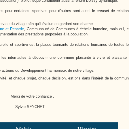
 association), bibliothèque contribuent aussi à rendre Boissy dynamique.
Cutté
pour certaines, sportives pour d'autres sont aussi le creuset de relation
rvice du village afin qu'il évolue en gardant son charme.
ine et Renarde
, Communauté de Communes à échelle humaine, mais qui, e
gmentation des prestations proposées à la population.
relle et sportive est la plaque tournante de relations humaines de toutes l
e les internautes à découvrir une commune plaisante à vivre et plaisante 
le acteurs du Développement harmonieux de notre village.
ivité, et chaque projet, chaque décision, est pris dans l’intérêt de la commu
Merci de votre confiance .
Sylvie SEYCHET