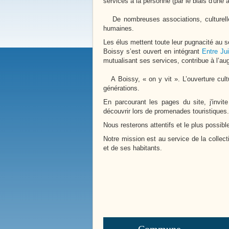
Bienvenue à
services à la personne (par le biais d'une
Boissy le 
De nombreuses associations, culturelles 
humaines.
Les élus mettent toute leur pugnacité au se
Boissy s’est ouvert en intégrant
Entre Ju
mutualisant ses services, contribue à l’au
A Boissy, « on y vit ». L’ouverture cultu
générations.
En parcourant les pages du site, j'invit
découvrir lors de promenades touristiques.
Nous resterons attentifs et le plus possib
Notre mission est au service de la collect
et de ses habitants.
Notre Histoire
Place de la Victoire