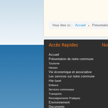
Notre Patrimoine
Vous êtes ici :
Accueil
Présentati
Ecole / Ancienne Mairie
Accès Rapides
No
Accueil
Présentation de notre commune
Tourisme
Histoire
Vie économique et associative
Les services sur notre commune
Pôle Santé
Enfance
Services communaux
Transports
Renseignements Pratiques
Environnement
Nos Services Communaux
Documents