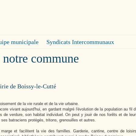
Cutté
uipe municipale
Syndicats Intercommunaux
e notre commune
irie de Boissy-le-Cutté
ement de la vie rurale et de la vie urbaine.
core vivant aujourd'hui, en gardant malgré l'évolution de la population au fil 
 de verdure, son habitat individuel. On peut y jouir de nos forêts et de leu
e ses batraciens protégés, tritons, grenouilles et autres.
e et facilitent la vie des familles. Garderie, cantine, centre de loisirs