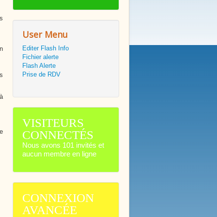
s
User Menu
Editer Flash Info
n
Fichier alerte
Flash Alerte
Prise de RDV
es
à
VISITEURS
ne
CONNECTÉS
Nous avons 101 invités et
aucun membre en ligne
CONNEXION
AVANCÉE