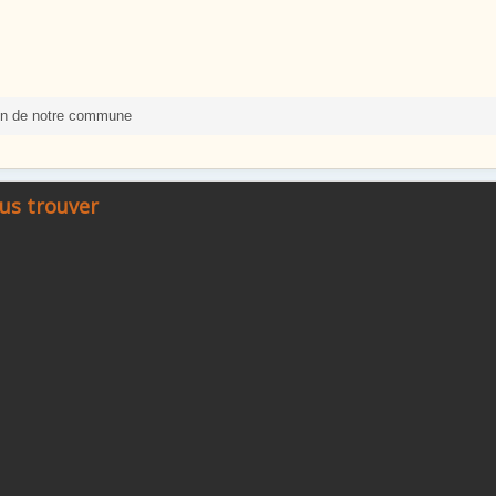
on de notre commune
us trouver