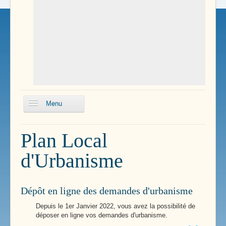
Menu
Echos
Plan Local
Boissillons
d'Urbanisme
Conseils
municipaux
Délibérations du
Dépôt en ligne des demandes d'urbanisme
conseil
Depuis le 1er Janvier 2022, vous avez la possibilité de
Plan Local
déposer en ligne vos demandes d'urbanisme.
d'Urbanisme