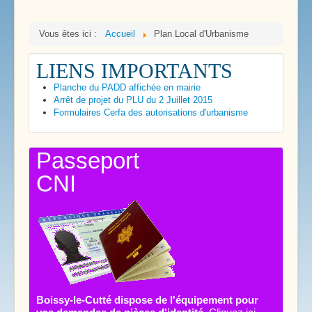
Vous êtes ici :
Accueil
Plan Local d'Urbanisme
LIENS IMPORTANTS
Planche du PADD affichée en mairie
Arrêt de projet du PLU du 2 Juillet 2015
Formulaires Cerfa des autorisations d'urbanisme
Passeport
CNI
Boissy-le-Cutté dispose de l'équipement pour