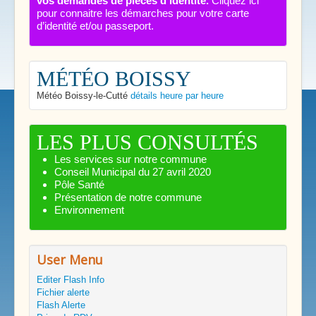
vos demandes de pièces d'identité.
Cliquez ici
pour connaitre les démarches pour votre carte
d’identité et/ou passeport.
MÉTÉO BOISSY
Météo Boissy-le-Cutté
détails heure par heure
LES PLUS CONSULTÉS
Les services sur notre commune
Conseil Municipal du 27 avril 2020
Pôle Santé
Présentation de notre commune
Environnement
User Menu
Editer Flash Info
Fichier alerte
Flash Alerte