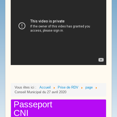
Vous êtes ici :
Accueil
Prise de RDV
page
Conseil Municipal du 27 avril 2020
Passeport
CNI