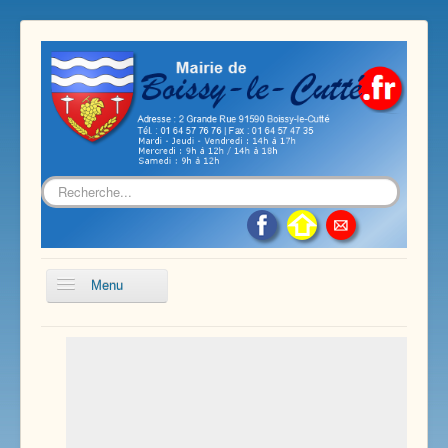
Rechercher
Menu
Accueil
Présentation de notre commune
Vie économique et associative
Les services sur notre commune