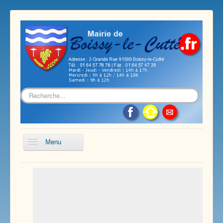
Rechercher
Menu
Accueil
Présentation de notre commune
Vie économique et associative
Les services sur notre commune