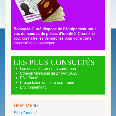
Boissy-le-Cutté dispose de l'équipement pour
vos demandes de pièces d'identité.
Cliquez ici
pour connaitre les démarches pour votre carte
d’identité et/ou passeport.
LES PLUS CONSULTÉS
Les services sur notre commune
Conseil Municipal du 27 avril 2020
Pôle Santé
Présentation de notre commune
Environnement
User Menu
Editer Flash Info