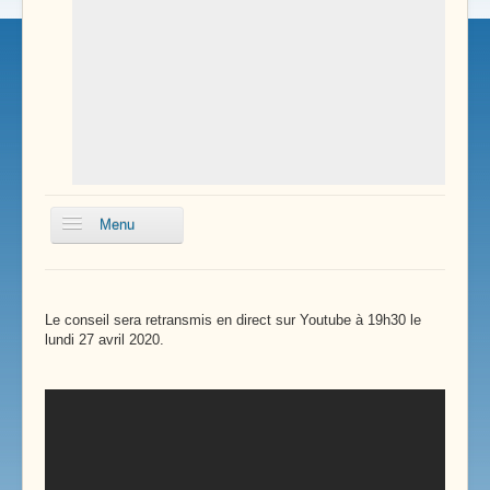
Menu
Pôle Santé
Le conseil sera retransmis en direct sur Youtube à 19h30 le
Enfance
lundi 27 avril 2020.
Services Communaux
Transports
Renseignements Pratiques