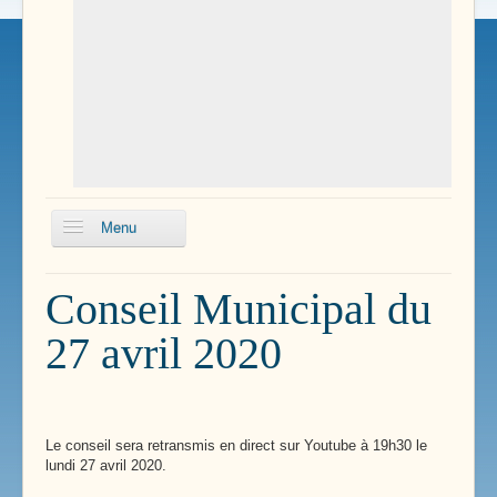
Menu
Echos
Conseil Municipal du
Boissillons
27 avril 2020
Conseils
municipaux
Délibérations du
conseil
Le conseil sera retransmis en direct sur Youtube à 19h30 le
lundi 27 avril 2020.
Plan Local
d'Urbanisme