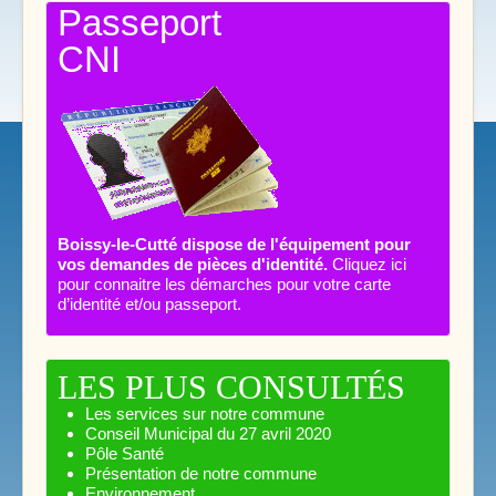
Passeport
CNI
Boissy-le-Cutté dispose de l'équipement pour
vos demandes de pièces d'identité.
Cliquez ici
pour connaitre les démarches pour votre carte
d’identité et/ou passeport.
LES PLUS CONSULTÉS
Les services sur notre commune
Conseil Municipal du 27 avril 2020
Pôle Santé
Présentation de notre commune
Environnement