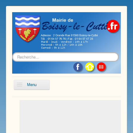
Rechercher
Menu
Accueil
Présentation de notre commune
Vie économique et associative
Les services sur notre commune