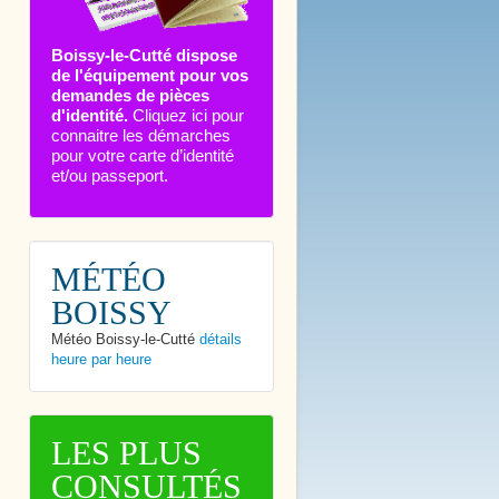
Boissy-le-Cutté dispose
de l'équipement pour vos
demandes de pièces
d'identité.
Cliquez ici pour
connaitre les démarches
pour votre carte d’identité
et/ou passeport.
MÉTÉO
BOISSY
Météo Boissy-le-Cutté
détails
heure par heure
LES PLUS
CONSULTÉS