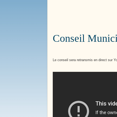
Bienvenue à
Boissy le 
Conseil Munici
Le conseil sera retransmis en direct sur Y