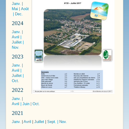
Janv.
|
Liens Pratiques
Mai
|
Août
|
Dec.
2024
Janv.
|
Avril
|
Juillet
|
Nov.
2023
Janv.
|
Avril
|
Juillet
|
Oct
.
2022
Janv.
|
Avril
|
Juin
|
Oct.
2021
Janv.
|
Avril
|
Juillet
|
Sept.
|
Nov.