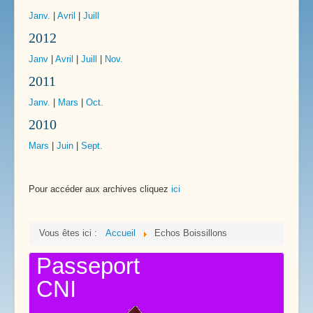
Janv.
|
Avril
|
Juill
2012
Janv
|
Avril
|
Juill
|
Nov.
2011
Janv.
|
Mars
|
Oct.
2010
Mars
|
Juin
|
Sept.
Pour accéder aux archives cliquez
ici
Vous êtes ici :
Accueil
Echos Boissillons
Passeport
CNI