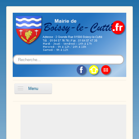
Rechercher
Menu
Accueil
Présentation de notre commune
Vie économique et associative
Les services sur notre commune