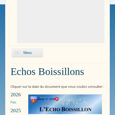
Menu
Echos
Echos Boissillons
Boissillons
Conseils
municipaux
Cliquer sur la date du document que vous voulez consulter :
2026
Délibérations du
conseil
Fev.
Plan Local
2025
d'Urbanisme